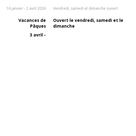
16 janvier - 2 avril 2026
Vendredi, samedi et dimanche ouvert
Vacances de
Ouvert le vendredi, samedi et le
Pâques
dimanche
3 avril -
19 avril 2026
Lundi de Pâques
Ouvert uniquement le midi
6 avril 2026
20 avril - 21
Vendredi, samedi et dimanche
juin 2026
ouvert
1 mai 2026
Ouvert toute la journée
14 mai 2026
Ouvert toute la journée
25 mai 2026
Ouvert uniquement le midi
21 juin 2026
Ouvert uniquement le midi
22 juin - 9 juillet
Congé annuel